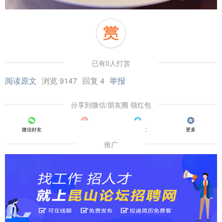
已有0人打赏
阅读原文
浏览 9147
回复 4
举报
分享到微信/朋友圈 领红包
微信好友
朋友圈
QQ好友
更多
推广