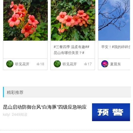
#三餐四季 温柔有趣##
早安！#我的碎碎念
昆山有哪些美景？#
听见花开
18
听见花开
17
夏晨东
精彩推荐
昆山启动防御台风“白海豚”四级应急响应
kstyl 2449阅读