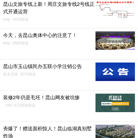
昆山文旅专线上新！周庄文旅专线2号线正
式开通运营
kstyl 1630阅读
今天，去昆山奥体中心的注意了！
kstyl 3685阅读
昆山市玉山镇民办五联小学注销公告
若水无痕 3070阅读
装修2年仍是毛坯！昆山网友被坑惨
1997.9万阅读阅读
夯爆了！赠送面积惊人！昆山临湖真别墅
炸场