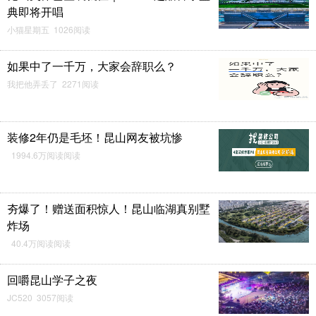
典即将开唱
小猫星期五 1026阅读
如果中了一千万，大家会辞职么？
我把他弄丢了 2271阅读
装修2年仍是毛坯！昆山网友被坑惨
1994.6万阅读阅读
夯爆了！赠送面积惊人！昆山临湖真别墅
炸场
40.4万阅读阅读
回嚼昆山学子之夜
JC520 3057阅读