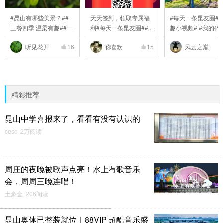
#昆山有哪些美景？##
天天签到，领取专属福
#每天一条昆友圈# 
三餐四季 温柔有趣##一
利#每天一条昆友圈## ..
趣小视频# #我的碎碎 
..
听见花开
16
你喜欢
15
风云之巅
精彩推荐
昆山中学喜报来了，看看有没有认识的
cesc 2万阅读
周庄的夜晚被歌声点亮！水上有歌音乐
会，周周三晚连唱！
土豪金 206阅读
昆山奥体已整装就位｜88VIP 超酷音乐盛