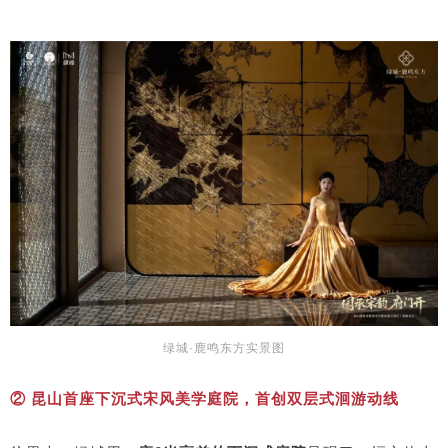
绿城·鹿鸣东方实景图
② 昆山首座下沉式宋风美学庭院，首创双层式洄游动线