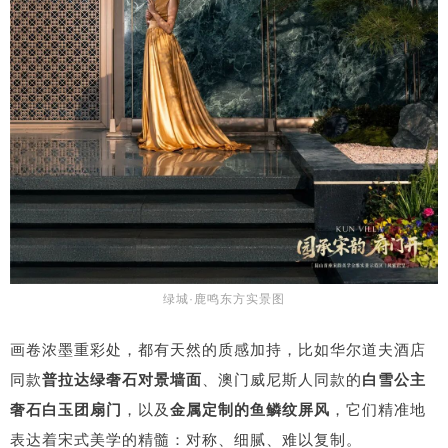
绿城·鹿鸣东方实景图
画卷浓墨重彩处，都有天然的质感加持，比如华尔道夫酒店
同款
普拉达绿奢石对景墙面
、澳门威尼斯人同款的
白雪公主
奢石白玉团扇门
，以及
金属定制的鱼鳞纹屏风
，它们精准地
表达着宋式美学的精髓：对称、细腻、难以复制。