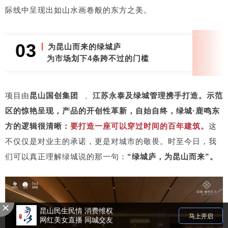
际线中呈现出如山水画卷般的东方之美。
03
为昆山而来的绿城庐
为市场划下4条跨不过的门槛
项目由
昆山
国创集团
、
江苏永泰及
绿城管理携手打造。示范
区的惊艳呈现，产品的开创性革新，自始自终，绿城·鹿鸣东
方的逻辑很清晰：
要打造一座可以穿过时间的百年建筑。
这
不仅仅是对业主的承诺，更是对城市的敬畏。时至今日，我
们可以真正理解绿城说的那一句：
“绿城庐，为昆山而来”。
昆山民生民情 消费维权
马上开启
网红美女直播 同城交友