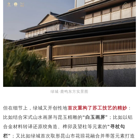
绿城·鹿鸣东方实景图
但在细节上，绿城又开创性地
首次重构了苏工技艺的精妙
：
比如结合宋式山水画屏与昆玉精雕的
“白玉画屏”
；比如以铝
合金材料转译还原绞角造、榫卯及望柱等元素的
“寻杖勾
栏”
；又比如绿城首次取形昆山市花琼花融合并蒂莲元素打造