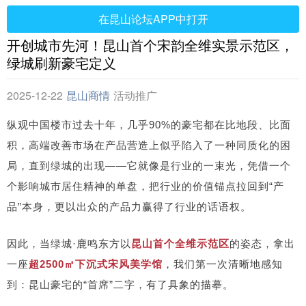
在昆山论坛APP中打开
开创城市先河！昆山首个宋韵全维实景示范区，
绿城刷新豪宅定义
2025-12-22
昆山商情
活动推广
纵观中国楼市过去十年，几乎90%的豪宅都在比地段、比面
积，高端改善市场在产品营造上似乎陷入了一种同质化的困
局，直到绿城的出现——它就像是行业的一束光，凭借一个
个影响城市居住精神的单盘，把行业的价值锚点拉回到“产
品”本身，更以出众的产品力赢得了行业的话语权。
因此，当绿城·鹿鸣东方以
昆山首个全维示范区
的姿态，拿出
一座
超2500㎡下沉式宋风美学馆
，我们第一次清晰地感知
到：昆山豪宅的“首席”二字，有了具象的描摹。