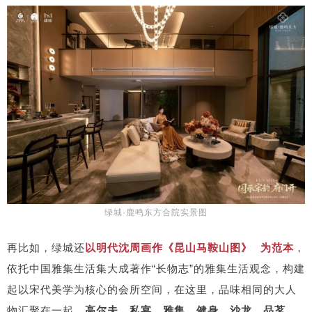
绿城·鹿鸣东方合院实景图
再比如，绿城还
以明代沈周画作
《昆山马鞍山图》
为范本
，
依托中国雅集生活集大成著作“长物志”的雅集生活观念，构建
起以宋代美学为核心的会所空间，在这里，品味相同的大人
物汇聚在一起，
高尔夫、私宴、雅集、健身、沙龙、品茗
，