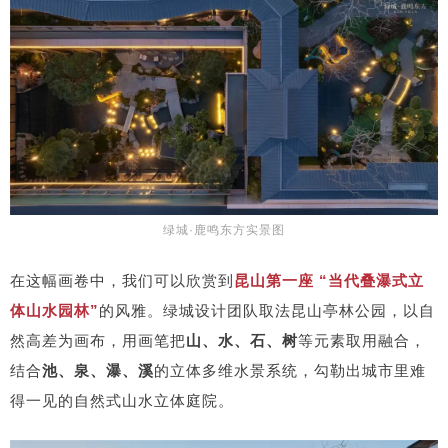
绿城·鹿鸣东方实景图
在这幅画卷中，我们可以欣赏到
昆山第一座 “当代叠瀑式立
体山水园林”
的风雅。绿城设计团队取法昆山亭林公园，以自
然高差为画布，用画笔把
山、水、石、树
等元素取用融合，
结合
池、泉、瀑、溪
的立体多维水景系统，勾勒出城市里难
得一见的自然式山水立体庭院。