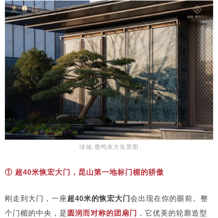
绿城·鹿鸣东方实景图
① 超40米恢宏大门，昆山第一地标门楣的骄傲
刚走到大门，一座
超40米的恢宏大门
会出现在你的眼前。整
个门楣的中央，是
圆润而对称的团扇门
，它优美的轮廓造型