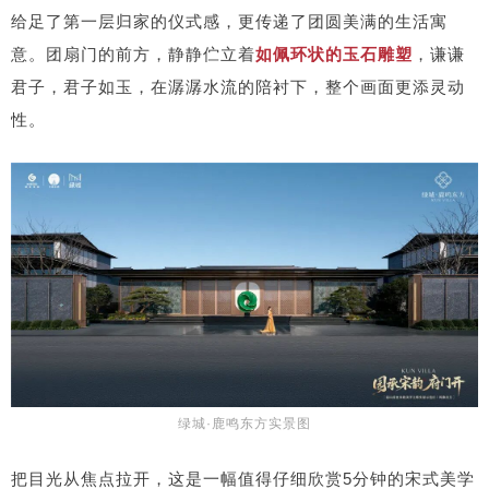
给足了第一层归家的仪式感，更传递了团圆美满的生活寓
意。团扇门的前方，静静伫立着
如佩环状的玉石雕塑
，谦谦
君子，君子如玉，在潺潺水流的陪衬下，整个画面更添灵动
性。
绿城·鹿鸣东方实景图
把目光从焦点拉开，这是一幅值得仔细欣赏5分钟的宋式美学