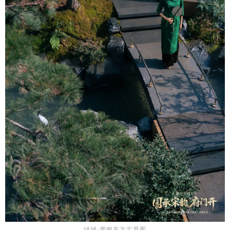
绿城·鹿鸣东方实景图