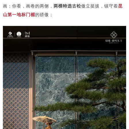
画：你看，画卷的两侧，
两棵特选古松
傲立挺拔，镇守着
昆
山第一地标门楣
的骄傲；