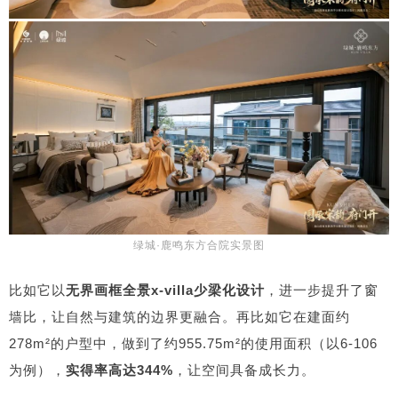
绿城·鹿鸣东方合院实景图
比如它以
无界画框全景x-villa少梁化设计
，进一步提升了窗
墙比，让自然与建筑的边界更融合。再比如它在建面约
278m²的户型中，做到了约955.75m²的使用面积（以6-106
为例），
实得率高达344%
，让空间具备成长力。