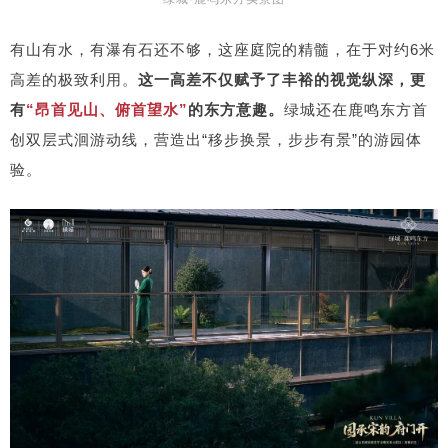
有山有水，有瀑有石还不够，这座庭院的精髓，在于对约6米
高差的极致利用。
这一高差不仅赋予了丰裕的视觉纵深，更
有
“昂首见山、俯首望水”
的东方意趣。
绿城还在鹿鸣东方首
创双层式洄游动线，营造出“移步换景，步步有景”的游园体
验。