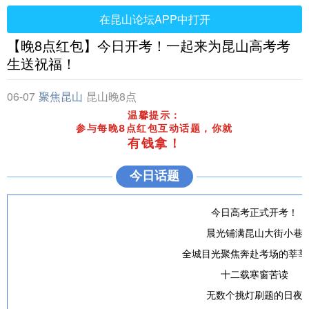
在昆山论坛APP中打开
【晚8点红包】今日开考！一起来为昆山高考考
生送祝福！
06-07
聚焦昆山
昆山晚8点
温馨提示：
参与每晚8点红包互动话题，你就
有钱拿
！
今日话题
一年一度
今日高考正式开考！
晨光铺满昆山大街小巷
全城目光聚焦奔赴考场的莘莘
十二载寒窗苦读
无数个挑灯刷题的日夜