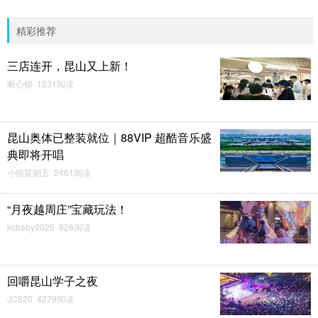
精彩推荐
三店连开，昆山又上新！
断心锁 1231阅读
昆山奥体已整装就位｜88VIP 超酷音乐盛
典即将开唱
小猫星期五 2461阅读
“月夜越周庄”宝藏玩法！
ksbaby2025 826阅读
回嚼昆山学子之夜
JC520 4279阅读