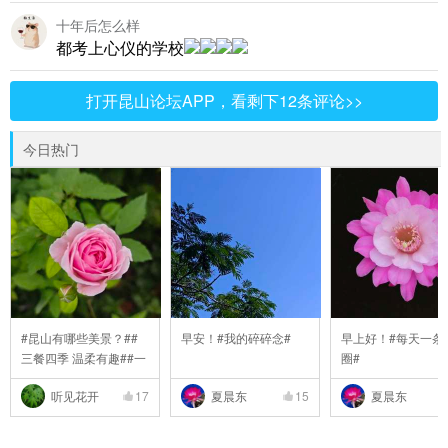
十年后怎么样
都考上心仪的学校
打开昆山论坛APP，看剩下12条评论>>
今日热门
#昆山有哪些美景？##
早安！#我的碎碎念#
早上好！#每天一条
三餐四季 温柔有趣##一
圈#
..
听见花开
17
夏晨东
15
夏晨东