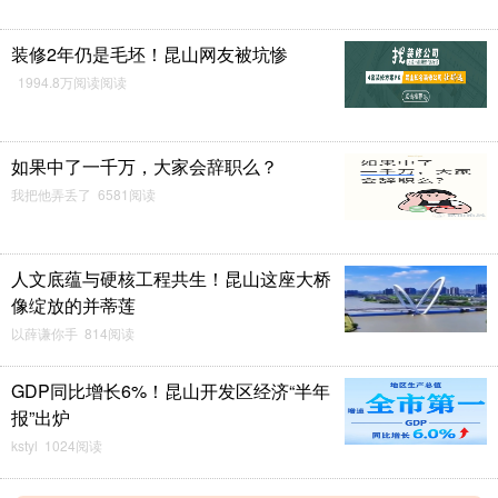
装修2年仍是毛坯！昆山网友被坑惨
1994.8万阅读阅读
如果中了一千万，大家会辞职么？
我把他弄丢了 6581阅读
人文底蕴与硬核工程共生！昆山这座大桥
像绽放的并蒂莲
以薛谦你手 814阅读
GDP同比增长6%！昆山开发区经济“半年
报”出炉
kstyl 1024阅读