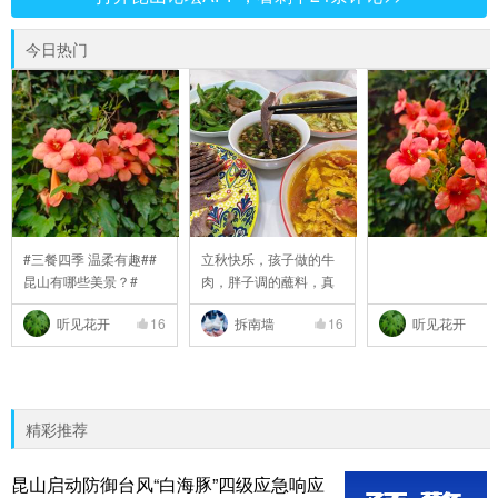
今日热门
#三餐四季 温柔有趣##
立秋快乐，孩子做的牛
昆山有哪些美景？#
肉，胖子调的蘸料，真
..
听见花开
16
拆南墙
16
听见花开
精彩推荐
昆山启动防御台风“白海豚”四级应急响应