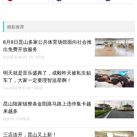
精彩推荐
8月8日昆山多家公共体育场馆面向社会推
出免费开放服务
快到碗里来QQ 2874阅读
明天就是音乐盛典了，成毅昨天被私生贴
车了，大家一定要理智追星啊！
blue深蓝梦境 4519阅读
昆山陆家镇整条金阳路马路上违停集卡越
来越多
杨从训 204阅读
三店连开，昆山又上新！