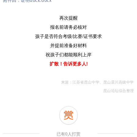
附件四：证明docx.docx
招生考试，则视为主动放弃我校特长生录取资格。
6.如某一小类未招满，其他小类确有优秀且符合上述条件者，学
再次提醒
校视实际需要，该小类招收人数调剂至同一大类中的其他小类。
报名前请务必核对
7.联系人：蔺聪（0512-57719727,13913207296）
孩子是否符合考级/比赛/证书要求
8.招生简章报教育主管部门审核同意后实施，解释权归昆山震川
并提前准备好材料
高级中学。
祝孩子们都能顺利上岸
扩散！告诉更多人!
来源：江苏省昆山中学、昆山震川高级中学
昆山论坛综合整理
已有0人打赏