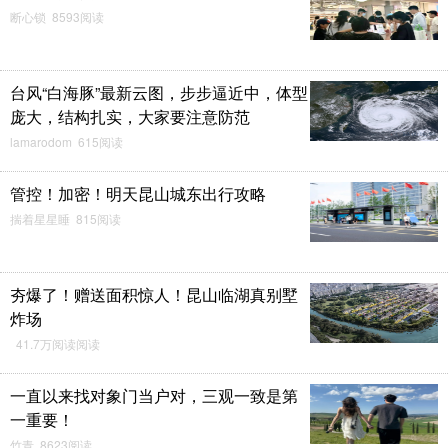
断心锁 8593阅读
台风“白海豚”最新云图，步步逼近中，体型
庞大，结构扎实，大家要注意防范
lamarodom 615阅读
管控！加密！明天昆山城东出行攻略
揣着星星睡 815阅读
夯爆了！赠送面积惊人！昆山临湖真别墅
炸场
41.7万阅读阅读
一直以来找对象门当户对，三观一致是第
一重要！
竹青 8623阅读