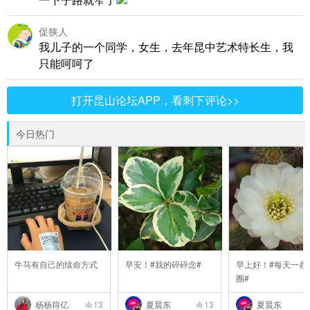
促狭人
我儿子的一个同学，女生，去年昆中艺术特长生，我
只能呵呵了
打开昆山论坛APP，看剩下评论>>
今日热门
牛马有自己的续命方式
早安！#我的碎碎念#
早上好！#每天一条
圈#
杨杨得亿
13
夏晨东
13
夏晨东