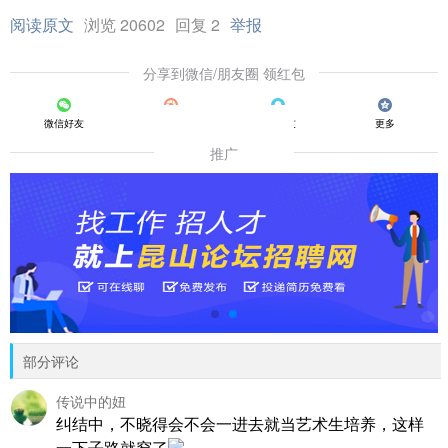
阅读原文
浏览 20602
回复 2
举报
分享到微信/朋友圈 领红包
微信好友
朋友圈
QQ好友
更多
推广
部分评论
传说中的妞
纠结中，不晓得会不会一进去就当艺术生培养，这样
一下子路就窄了