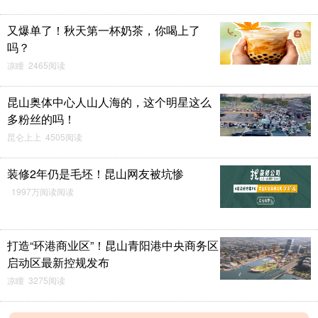
又爆单了！秋天第一杯奶茶，你喝上了
吗？
凉瞳 2465阅读
昆山奥体中心人山人海的，这个明星这么
多粉丝的吗！
昆仑上上 4505阅读
装修2年仍是毛坯！昆山网友被坑惨
1997万阅读阅读
打造“环港商业区”！昆山青阳港中央商务区
启动区最新控规发布
凉瞳 3275阅读