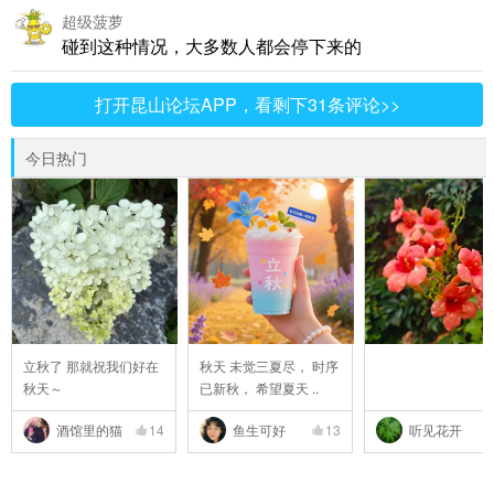
超级菠萝
碰到这种情况，大多数人都会停下来的
打开昆山论坛APP，看剩下31条评论>>
今日热门
立秋了 那就祝我们好在
秋天 未觉三夏尽， 时序
秋天～
已新秋， 希望夏天 ..
酒馆里的猫
14
鱼生可好
13
听见花开