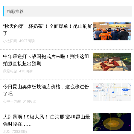
精彩推荐
“秋天的第一杯奶茶”！全面爆单！昆山刷屏
了
小太阳啊 4907阅读
中年叛逆打卡战国袍成片来啦！荆州这组
拍摄直接超出预期
我是松鼠 413阅读
今日昆山奥体板块酒店价格，这么涨过份
了吧
心中一阵酸 616阅读
大到暴雨！9级大风！“白海豚”影响昆山最
强时段在……
北欢 7382阅读