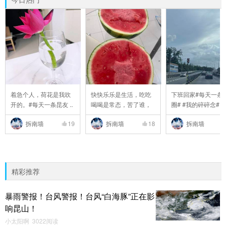
着急个人，荷花是我吹
快快乐乐是生活，吃吃
下班回家#每天一条
开的。#每天一条昆友 ..
喝喝是常态，苦了谁，
圈# #我的碎碎念# #6 
..
拆南墙
19
拆南墙
18
拆南墙
精彩推荐
暴雨警报！台风警报！台风“白海豚”正在影
响昆山！
小太阳啊 3022阅读