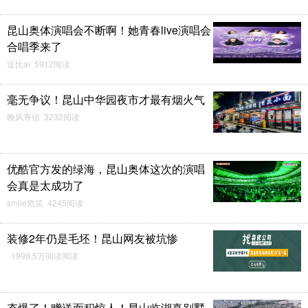
昆山奥体演唱会不断啊！她青春live演唱会
合唱季来了
逗比ai 5912阅读
毫无争议！昆山中华园夜市才最有烟火气
晚风寄信 3232阅读
优酷官方发的绿海，昆山奥体这次的演唱
会真是太成功了
smile危笑 4245阅读
装修2年仍是毛坯！昆山网友被坑惨
1998.5万阅读阅读
夯爆了！赠送面积惊人！昆山临湖真别墅