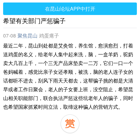
在昆山论坛APP中打开
希望有关部门严惩骗子
07-08
聚焦昆山
鸡蛋瘪子
最近二年，昆山到处都是艾灸馆，养生馆，愈演愈烈，打着
送鸡蛋的名义，给老年人集中起来洗，脑，一盒羊奶，驼奶
卖大几百上千，一个三无产品床垫卖一二万，它们一口一个
爸妈喊着，感觉比亲子女还孝顺，被洗，脑的老人连子女的
话都听不进去，刮风下雨天天都去，这帮骗子挑的都是大清
早或者工作日聚会，老人的子女要上班，没空阻止，希望昆
山相关职能部门，联合执法严惩这些坑老年人的骗子，同时
也希望国家抓紧时间立法，取缔这种骗人的营销方式。