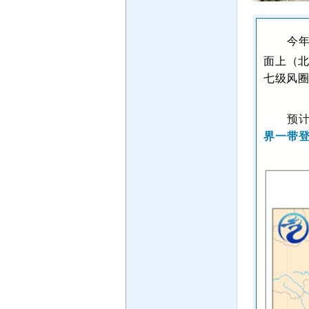
今
面上（
七级风圈
预计
界一带