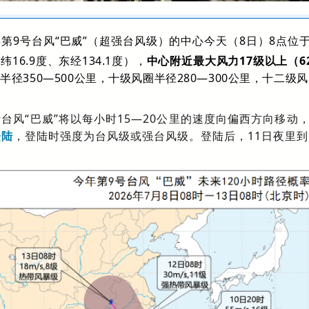
年第
9
号台风“巴威”（超强台
风级）的中心今天（
8
日）
8
点位
北
纬
16.9
度、东经
134.1
度），
中心附近最大风力
17
级
以上
（
6
半径350—500公里，十级风圈半径280—300公里，十二级风
台风“巴威”将以每小时15—20公里的速度向偏西方向移动
登陆
，登陆时强度为台风级或强台风级。登陆后，11日夜里到