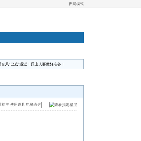
夜间模式
强台风“巴威”逼近！昆山人要做好准备！
看楼主
使用道具
电梯直达