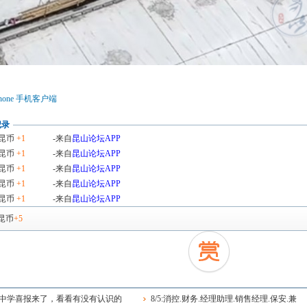
hone 手机客户端
记录
昆币
+1
-来自
昆山论坛APP
昆币
+1
-来自
昆山论坛APP
昆币
+1
-来自
昆山论坛APP
昆币
+1
-来自
昆山论坛APP
昆币
+1
-来自
昆山论坛APP
昆币
+5
中学喜报来了，看看有没有认识的
8/5:消控.财务.经理助理.销售经理.保安.兼