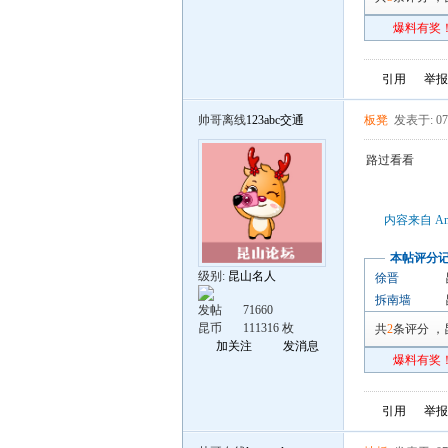
爆料有奖！
引用
举报
帅哥离线
123abc交通
板凳
发表于: 07
路过看看
内容来自 An
本帖评分
级别:
昆山名人
徐晋
拆南墙
发帖
71660
昆币
111316 枚
共
2
条评分
，
加关注
发消息
爆料有奖！
引用
举报