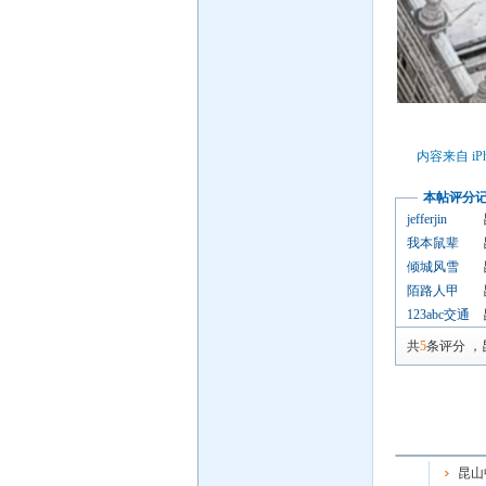
内容来自 iP
本帖评分
jefferjin
我本鼠辈
倾城风雪
陌路人甲
123abc交通
共
5
条评分
，
昆山