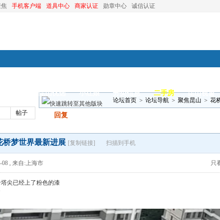
聚焦
手机客户端
道具中心
商家认证
勋章中心
诚信认证
装修
昆山优选
小红娘
分类信息
二手房
昆山视窗
论坛首页
>
论坛导航
>
聚焦昆山
>
花
帖子
发帖
回复
花桥梦世界最新进展
[复制链接]
扫描到手机
-08
,
来自:上海市
只
个塔尖已经上了粉色的漆
了