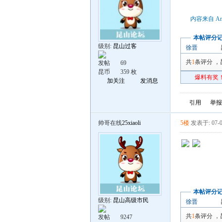
内容来自 An
本帖评分
级别:
昆山过客
徐晋
共
1
条评分
，
发帖
69
昆币
359 枚
爆料有奖！
加关注
发消息
引用
举报
帅哥在线
25xiaoli
5楼
发表于: 07-0
本帖评分
级别:
昆山高级市民
徐晋
共
1
条评分
，
发帖
9247