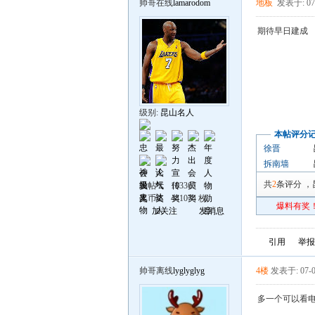
帅哥在线
lamarodom
地板
发表于: 07
期待早日建成
级别:
昆山名人
本帖评分
徐晋
拆南墙
共
2
条评分
，
发帖
183367
昆币
441074 枚
爆料有奖！
加关注
发消息
引用
举报
帅哥离线
lyglyglyg
4楼
发表于: 07-0
多一个可以看