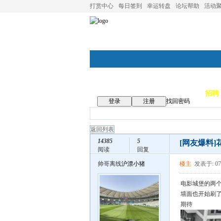
打赏中心
每日签到
幸运转盘
论坛帮助
活动
论坛首页
论坛导航
商家
招聘
登录
注册
找回密码
返回列表
14385
5
[网友爆料]
阅读
回复
帅哥离线
沪漂小猪
楼主
发表于: 07
电影城堡的两
墙面也开始刷
期待