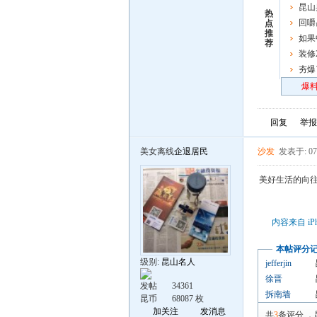
昆山
热
典即将
回嚼
点
推
如果
荐
装修
夯爆
炸场
爆料
回复
举报
美女离线
企退居民
沙发
发表于: 07
美好生活的向
内容来自 iP
本帖评分
级别:
昆山名人
jefferjin
徐晋
发帖
34361
拆南墙
昆币
68087 枚
加关注
发消息
共
3
条评分
，