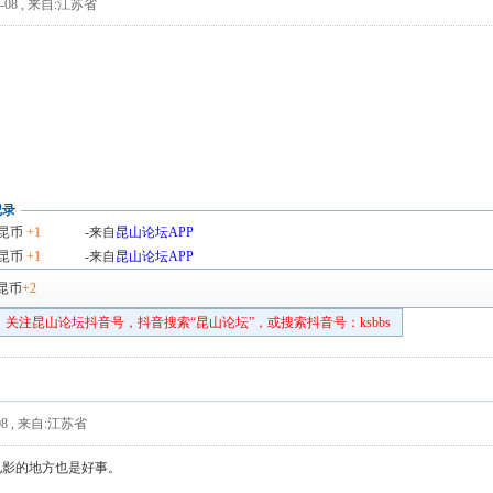
-08
,
来自:江苏省
记录
昆币
+1
-来自
昆山论坛APP
昆币
+1
-来自
昆山论坛APP
昆币
+2
关注昆山论坛抖音号，抖音搜索“昆山论坛”，或搜索抖音号：ksbbs
8
,
来自:江苏省
电影的地方也是好事。