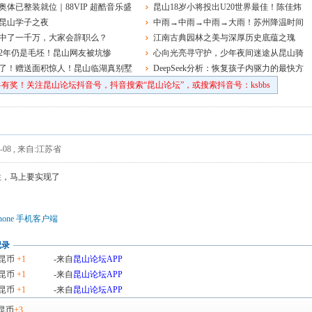
奥体已整装就位｜88VIP 超酷音乐盛
职.物业维修.保洁.护理员.装卸.实验员~
昆山18岁小将投出U20世界最佳！陈佳炜
开唱
昆山学子之夜
投出80米39破全国纪录
中雨→中雨→中雨→大雨！苏州降温时间
中了一千万，大家会辞职么？
定了
江南古典园林之美与深厚历史底蕴之瑰
2年仍是毛坯！昆山网友被坑惨
宝！昆山拱辰门、遂园
心向光亮寻守护，少年夜间迷途从昆山骑
了！赠送面积惊人！昆山临湖真别墅
往太仓
DeepSeek分析：恢复孩子内驱力的最快方
式：让他吃高级的苦
有奖！关注昆山论坛抖音号，抖音搜索“昆山论坛”，或搜索抖音号：ksbbs
-08
,
来自:江苏省
往，马上要实现了
hone 手机客户端
记录
昆币
+1
-来自
昆山论坛APP
昆币
+1
-来自
昆山论坛APP
昆币
+1
-来自
昆山论坛APP
昆币
+3