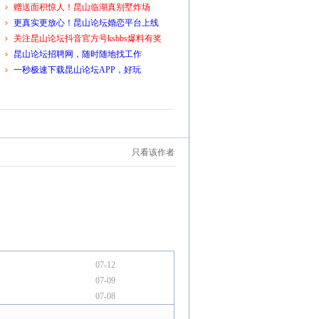
赠送面积惊人！昆山临湖真别墅炸场
更真实更放心！昆山论坛婚恋平台上线
关注昆山论坛抖音官方号ksbbs爆料有奖
昆山论坛招聘网，随时随地找工作
一秒极速下载昆山论坛APP，好玩
只看该作者
07-12
07-09
07-08