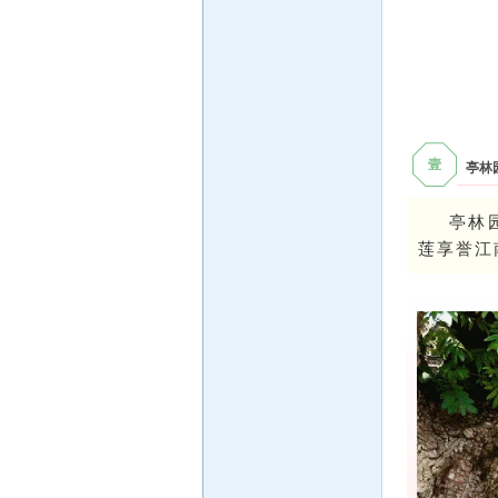
壹
亭林
亭林
莲享誉江