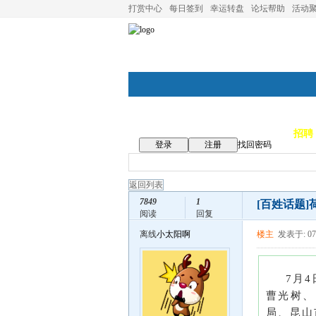
打赏中心
每日签到
幸运转盘
论坛帮助
活动
论坛首页
论坛导航
商家
招聘
登录
注册
找回密码
返回列表
7849
1
[百姓话题]
阅读
回复
离线
小太阳啊
楼主
发表于: 07
7月
曹光树、
局、昆山