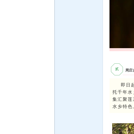
贰
周庄
即日
托千年水
集汇聚莲
水乡特色