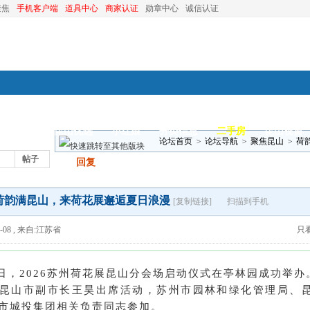
聚焦
手机客户端
道具中心
商家认证
勋章中心
诚信认证
装修
昆山优选
小红娘
分类信息
二手房
昆山视窗
论坛首页
>
论坛导航
>
聚焦昆山
>
荷
帖子
发帖
回复
荷韵满昆山，来荷花展邂逅夏日浪漫
[复制链接]
扫描到手机
-08
,
来自:江苏省
只
4日，2026苏州荷花展昆山分会场启动仪式在亭林园成功举
昆山市副市长王昊出席活动，苏州市园林和绿化管理局、
市城投集团相关负责同志参加。