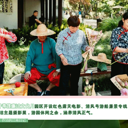
园区开设红色露天电影、清风号游船廉景专线
并蒂莲廉洁文化月
洁主题摄影展，游园休闲之余，涵养清风正气。
：乔治的江南日记