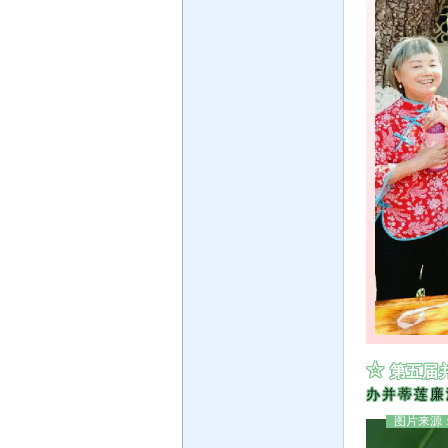
☆
第五届
办并蒂莲廉
图片来源