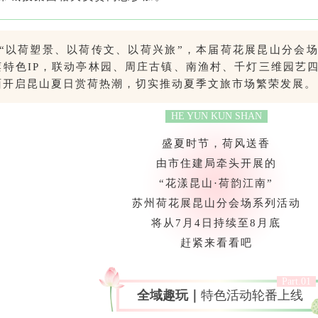
“以荷塑景、以荷传文、以荷兴旅”，本届荷花展昆山分会
莲特色IP，联动亭林园、周庄古镇、南渔村、千灯三维园艺
面开启昆山夏日赏荷热潮，切实推动夏季文旅市场繁荣发展。
HE YUN KUN SHAN
盛夏时节，荷风送香
由市住建局牵头开展的
“花漾昆山·荷韵江南”
苏州荷花展昆山分会场系列活动
将从7月4日持续至8月底
赶紧来看看吧
Part.01
全域趣玩｜
特色活动轮番上线