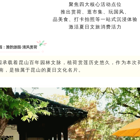
聚焦四大核心活动点位
推出赏荷、逛市集、玩国风、
品美食、打卡拍照等一站式沉浸体验
激活夏日文旅消费活力
园：雅韵游园·清风赏荷
园承载着昆山百年园林文脉，植荷赏莲历史悠久，作为本次
南，是独属于昆山的夏日文化名片。