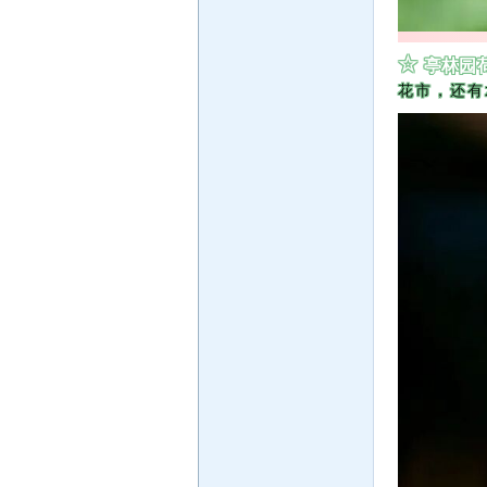
☆
亭林园
花市，还有