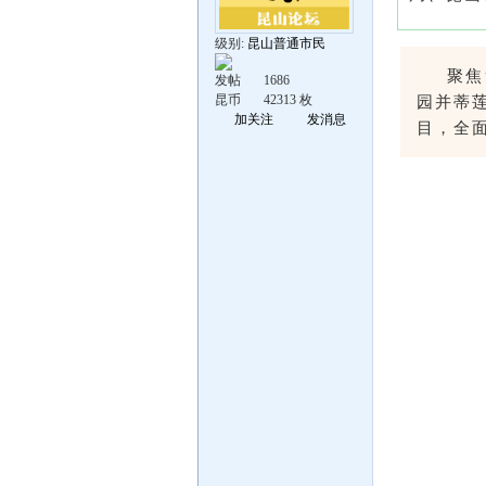
级别:
昆山普通市民
聚焦
发帖
1686
昆币
42313 枚
园并蒂
加关注
发消息
目，全