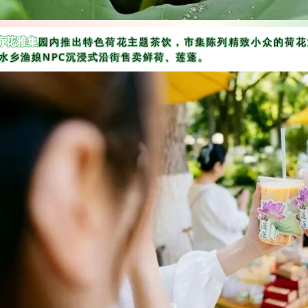
园内推出特色荷花主题茶饮，市集陈列精致小众的荷花
荷花雅集
水乡渔娘NPC沉浸式沿街售卖鲜荷、莲蓬。