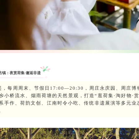
古镇：夜赏荷集·邂逅非遗
起，每周周末、节假日17:00—20:30，周庄永庆园、周
乡小桥流水、烟雨荷塘的天然景观，打造“逛荷集·淘好物·
系手作、荷韵文创、江南时令小吃、传统非遗展演等多元业
。