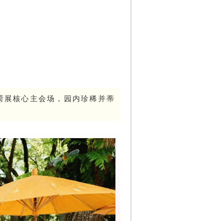
荷展核心主会场，园内珍稀并蒂