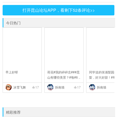
打开昆山论坛APP，看剩下52条评论>>
今日热门
早上好呀
荷花#我的碎碎念###昆
同学送的张浦梨园
山有哪些美景？#每#6 ..
梨，好大好甜！#每
..
冰雪飞舞
17
拆南墙
17
拆南墙
精彩推荐