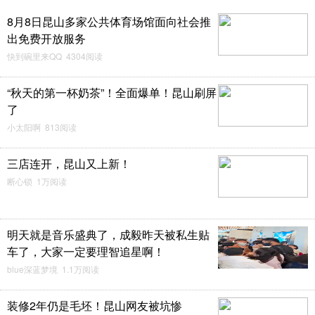
8月8日昆山多家公共体育场馆面向社会推
出免费开放服务
快到碗里来QQ 4304阅读
“秋天的第一杯奶茶”！全面爆单！昆山刷屏
了
小太阳啊 813阅读
三店连开，昆山又上新！
断心锁 1万阅读
明天就是音乐盛典了，成毅昨天被私生贴
车了，大家一定要理智追星啊！
blue深蓝梦境 1.1万阅读
装修2年仍是毛坯！昆山网友被坑惨