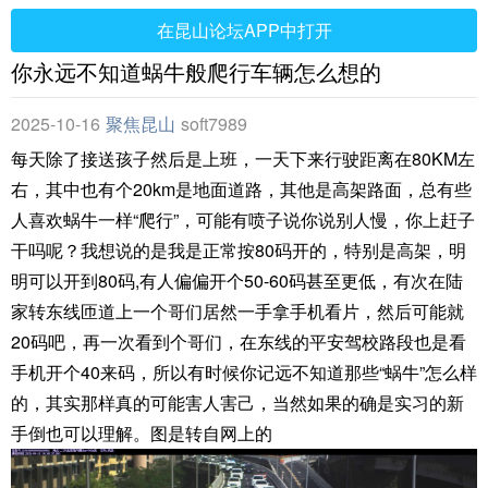
在昆山论坛APP中打开
你永远不知道蜗牛般爬行车辆怎么想的
2025-10-16
聚焦昆山
soft7989
每天除了接送孩子然后是上班，一天下来行驶距离在80KM左
右，其中也有个20km是地面道路，其他是高架路面，总有些
人喜欢蜗牛一样“爬行”，可能有喷子说你说别人慢，你上赶子
干吗呢？我想说的是我是正常按80码开的，特别是高架，明
明可以开到80码,有人偏偏开个50-60码甚至更低，有次在陆
家转东线匝道上一个哥们居然一手拿手机看片，然后可能就
20码吧，再一次看到个哥们，在东线的平安驾校路段也是看
手机开个40来码，所以有时候你记远不知道那些“蜗牛”怎么样
的，其实那样真的可能害人害己，当然如果的确是实习的新
手倒也可以理解。图是转自网上的