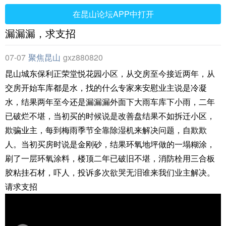
在昆山论坛APP中打开
漏漏漏，求支招
07-07
聚焦昆山
gxz880820
昆山城东保利正荣堂悦花园小区，从交房至今接近两年，从
交房开始车库都是水，找的什么专家来安慰业主说是冷凝
水，结果两年至今还是漏漏漏外面下大雨车库下小雨，二年
已破烂不堪，当初买的时候说是改善盘结果不如拆迁小区，
欺骗业主，每到梅雨季节全靠除湿机来解决问题，自欺欺
人。当初买房时说是金刚砂，结果环氧地坪做的一塌糊涂，
刷了一层环氧涂料，楼顶二年已破旧不堪，消防栓用三合板
胶粘挂石材，吓人，投诉多次欲哭无泪谁来我们业主解决。
请求支招