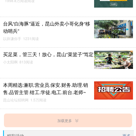
1998.8万阅读阅读
台风“白海豚”逼近，昆山外卖小哥化身“移
动哨兵”
以薛谦你手 1231阅读
买足菜，管三天！放心，昆山“菜篮子”笃定
小太阳啊 813阅读
本周精选:兼职.营业员.保安.财务.助理.销
售.品管主管.钳工.学徒.电工.前台.老师~
昆山论坛招聘网 1.5万阅读
加载更多
精彩活动
更多