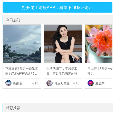
打开昆山论坛APP，看剩下16条评论>>
今日热门
下班回家#每天一条昆友
生活的细节，不只是工
早上好！#每天一条
圈# #我的碎碎念# #6 ..
具，更是生活态度的镜
圈#
..
拆南墙
16
飞鱼儿岛主
15
夏晨东
精彩推荐