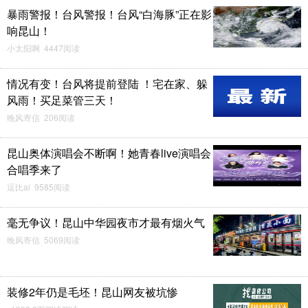
暴雨警报！台风警报！台风“白海豚”正在影
响昆山！
小太阳啊 4447阅读
情况有变！台风将提前登陆 ！宅在家、躲
风雨！买足菜管三天！
晚风寄信 206阅读
昆山奥体演唱会不断啊！她青春live演唱会
合唱季来了
逗比ai 9585阅读
毫无争议！昆山中华园夜市才最有烟火气
晚风寄信 5069阅读
装修2年仍是毛坯！昆山网友被坑惨