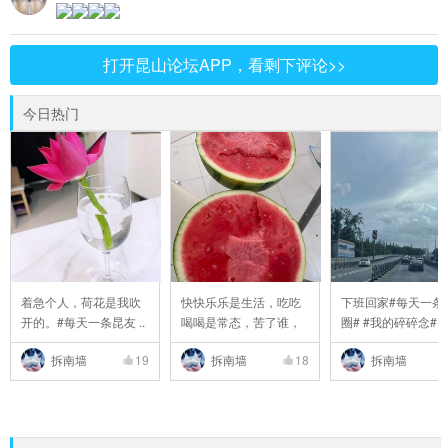
打开昆山论坛APP，看剩下评论>>
今日热门
着急个人，荷花是我吹
快快乐乐是生活，吃吃
下班回家#每天一条
开的。#每天一条昆友 ..
喝喝是常态，苦了谁，
圈# #我的碎碎念# #6 
..
拆南墙
19
拆南墙
18
拆南墙