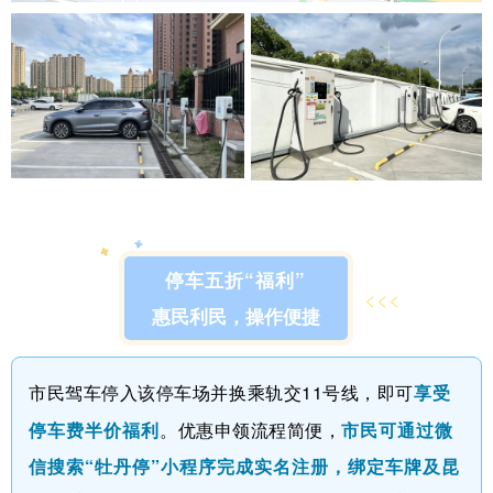
停车五折“福利”
<<<
惠民利民，操作便捷
市民驾车停入该停车场并换乘轨交11号线，即可
享受
停车费半价福利
。优惠申领流程简便，
市民可通过微
信搜索“牡丹停”小程序完成实名注册
，
绑定车牌及昆