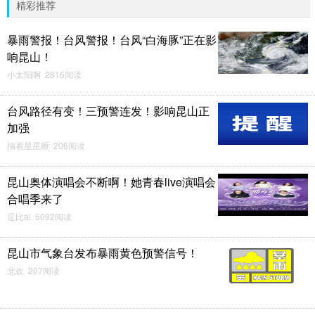
精彩推荐
暴雨警报！台风警报！台风“白海豚”正在影
响昆山！
小太阳啊 2816阅读
台风路径有变！三预警连发！影响昆山正
加强
揣着星星睡 206阅读
昆山奥体演唱会不断啊！她青春live演唱会
合唱季来了
逗比ai 5092阅读
昆山市气象台发布暴雨黄色预警信号！
北欢 207阅读