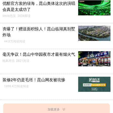
优酷官方发的绿海，昆山奥体这次的演唱
会真是太成功了
smile危笑 3634阅读
夯爆了！赠送面积惊人！昆山临湖真别墅
炸场
44.2万阅读阅读
毫无争议！昆山中华园夜市才最有烟火气
晚风寄信 2821阅读
装修2年仍是毛坯！昆山网友被坑惨
1998.4万阅读阅读
加载更多