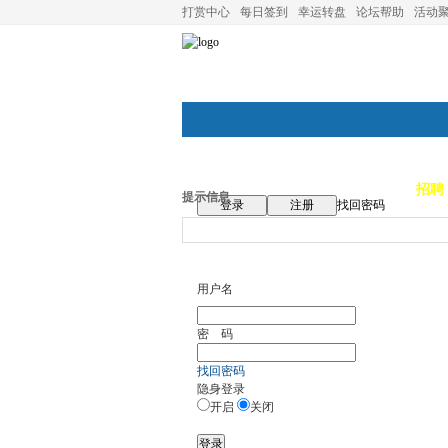
打赏中心
每日签到
幸运转盘
论坛帮助
活动
论坛首页
论坛导航
商家
招聘
提示信息
登录
注册
找回密码
用户名
密 码
找回密码
隐身登录
开启
关闭
登录