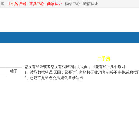
聚焦
手机客户端
道具中心
商家认证
勋章中心
诚信认证
装修
昆山优选
小红娘
分类信息
二手房
昆山视窗
您没有登录或者您没有权限访问此页面，可能有如下几个原因
帖子
1、读取数据错误,原因：您要访问的链接无效,可能链接不完整,或数据
2、您还不是站点会员,请先登录站点