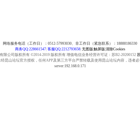
网络服务电话（工作日）：0512-57993030、非工作日（紧急联系）：18888186330
商务QQ:228661547
|
客服QQ:2212793658
|
无图版
|
触屏版
|
清除Cookies
公司版权所有 ©2014-2019 版权所有 增值电信业务经营许可证：苏B2-20200152
苏
未经昆山论坛官方授权，任何APP及第三方平台严禁转载及使用昆山论坛内容，违者必
server:192.168.0.171