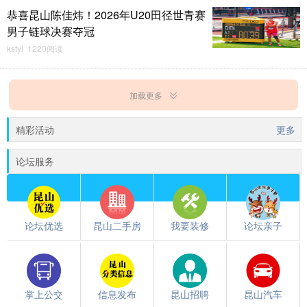
恭喜昆山陈佳炜！2026年U20田径世青赛
男子链球决赛夺冠
kstyl 1220阅读
加载更多
精彩活动
更多
论坛服务
论坛优选
昆山二手房
我要装修
论坛亲子
掌上公交
信息发布
昆山招聘
昆山汽车