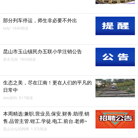
部分列车停运，师生非必要不外出
kstyl 1640阅读
昆山市玉山镇民办五联小学注销公告
若水无痕 1843阅读
生态之美，尽在江南！更在人们的平凡的
日常中
xksr皓钧 617阅读
本周精选:兼职.营业员.保安.财务.助理.销
售.品管主管.钳工.学徒.电工.前台.老师~
昆山论坛招聘网 1.3万阅读