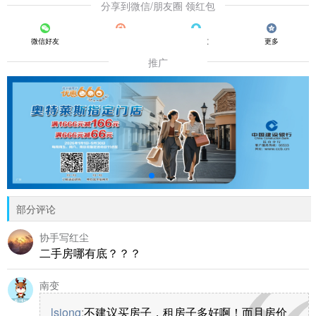
分享到微信/朋友圈 领红包
微信好友
朋友圈
QQ好友
更多
推广
部分评论
协手写红尘
二手房哪有底？？？
南变
lsiong
:
不建议买房子，租房子多好啊！而且房价