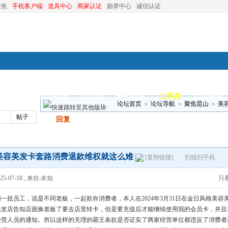
聚焦
手机客户端
道具中心
商家认证
勋章中心
诚信认证
装修
昆山优选
小红娘
分类信息
二手房
昆山视窗
论坛首页
>
论坛导航
>
聚焦昆山
>
美
帖子
发帖
回复
美容美发卡套路消费退款维权就这么难
[复制链接]
扫描到手机
5-07-18
,
来自:未知
只
一批员工，说是不同老板，一起欺诈消费者，本人在2024年3月31日在金日风格美容美
美发店告知店面换老板了要去店里转卡，但是要充值后才能继续使用我的会员卡，并且
经营人员的通知。所以这样的无理的霸王条款是否证实了两家经营单位都违反了消费者