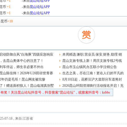
昆币
+1
-来自
昆山论坛APP
昆币
+1
-来自
昆山论坛APP
昆币
+1
-来自
昆山论坛APP
，
昆币
+10
启动防御台风“白海豚”四级应急响应
本周精选:兼职.营业员.保安.财务.助理.销
，去昆山奥体中心的注意了！
售.品管主管.钳工.学徒.电工.前台.老师~
昆山文旅专线上新！周庄文旅专线2号线
列车停运，师生非必要不外出
正式开通运营
昆山市玉山镇民办五联小学注销公告
昆山陈佳炜！2026年U20田径世青赛
生态之美，尽在江南！更在人们的平凡的
球决赛夺冠
2年仍是毛坯！昆山网友被坑惨
日常中
8月10日起，花桥沿沪大道部分车道将封
了！赠送面积惊人！昆山临湖真别墅
闭施工，双向通行照常
2026昆山环阳澄湖骑行活动报名开启！无
车日，趣骑行！
有奖！关注昆山论坛抖音号，抖音搜索“昆山论坛”，或搜索抖音号：ksbbs
5-07-18
,
来自:江苏省