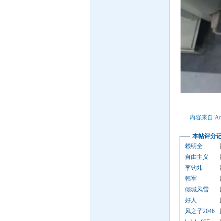
内容来自 An
本帖评分
赖明全
自由主义
李钧炜
韩军
倾城风雪
好人一
风之子2046