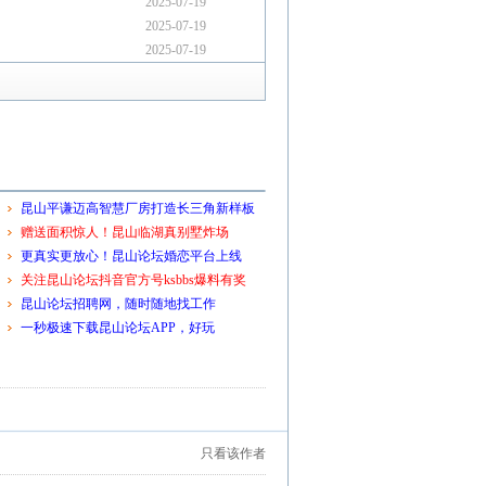
2025-07-19
2025-07-19
2025-07-19
昆山平谦迈高智慧厂房打造长三角新样板
赠送面积惊人！昆山临湖真别墅炸场
更真实更放心！昆山论坛婚恋平台上线
关注昆山论坛抖音官方号ksbbs爆料有奖
昆山论坛招聘网，随时随地找工作
一秒极速下载昆山论坛APP，好玩
只看该作者