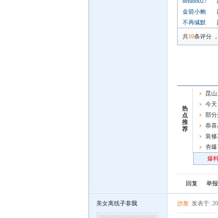
helubo027
金箭小鲍
不再缄默
共
10
条评分
昆山
今天
热
部分
点
推
恭喜
荐
男子链
装修
夯爆
炸场
爆料
回复
举报
美女离线
子非我
沙发
发表于: 202