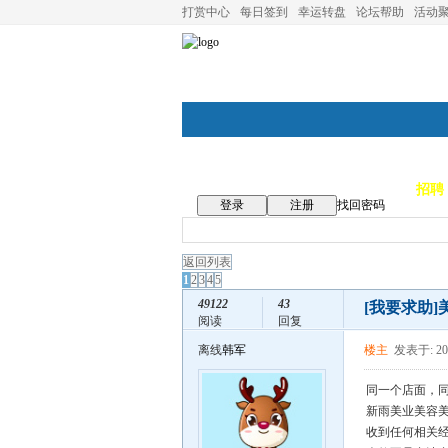
打赏中心
每日签到
幸运转盘
论坛帮助
活动
论坛首页
论坛导航
商家
招聘
登录
注册
找回密码
返回列表
1
2
3
4
5
49122
43
[我要求助]
阅读
回复
离线
韩军
楼主
发表于: 202
同一个店面，同
新雨美业美容
收到任何相关