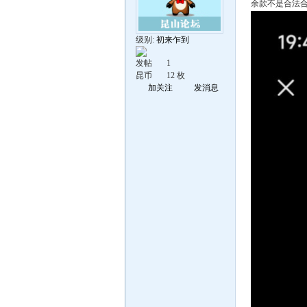
余款不是合法
级别:
初来乍到
发帖
1
昆币
12 枚
加关注
发消息