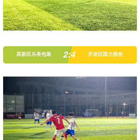
2
:
4
高新区乐美包装
开发区国力股份