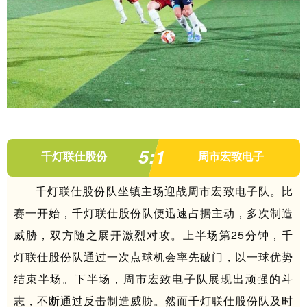
5
:
1
千灯联仕股份
周市宏致电子
千灯
联仕股份
队坐镇主场迎战周市
宏致电子
队。比
赛一开始，千灯
联仕股份
队便迅速占据主动，多次制造
威胁，双方随之展开激烈对攻。上半场第25分钟，千
灯
联仕股份
队通过一次点球机会率先破门，以一球优势
结束半场。下半场，周市
宏致电子
队展现出顽强的斗
志，不断通过反击制造威胁。然而千灯
联仕股份
队及时