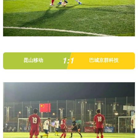
1
:
1
昆山移动
巴城京群科技