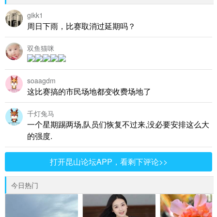
gikk1
周日下雨，比赛取消过延期吗？
双鱼猫咪
soaagdm
这比赛搞的市民场地都变收费场地了
千灯兔马
一个星期踢两场,队员们恢复不过来,没必要安排这么大
的强度.
打开昆山论坛APP，看剩下评论>>
今日热门