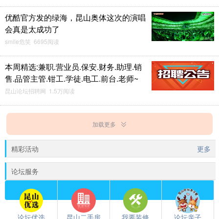
优酷官方发的绿海，昆山奥体这次的演唱
会真是太成功了
smile危笑 6695阅读
本周精选:兼职.营业员.保安.财务.助理.销
售.品管主管.钳工.学徒.电工.前台.老师~
昆山论坛招聘网 1.5万阅读
加载更多
精彩活动
更多
论坛服务
论坛优选
昆山二手房
我要装修
论坛亲子