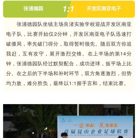
1
:
1
张浦德园
开发区南亚电子
张浦德园队坐镇主场良渚实验学校迎战开发区南亚
电子队，比赛开始仅2分钟，开发区南亚电子队迅速打
破僵局，率先破门得分，取得暂时领先。随后双方你追
我赶，互有攻守，展开激烈交锋。在上半场的第14分
钟，张浦德园队经过默契配合，成功进球，扳平场上比
分。在之后的下半场和补时环节，双方角逐激烈，但势
均力敌，难分胜负，最终以1:1握手言和，结束比赛。