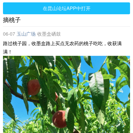
在昆山论坛APP中打开
摘桃子
06-07
玉山广场
收墨盒硒鼓
路过桃子园，收墨盒路上买点无农药的桃子吃吃，收获满
满！