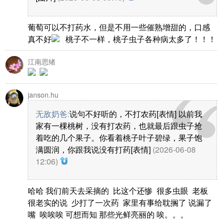
葡萄可以不打药水，但是不用一些催熟增甜的，口感
真不好
桃子不一样，桃子虫子各种病太多了！！！
江南思绪
janson.hu
无敌奶爸
:
说句不好听的，不打农药[表情] 以前我
家有一棵桃树，没有打农药，也就最后跟虫子抢
着吃的几个果子。你看着桃子叶子碧绿，果子饱
满圆润，你跟我说没有打药[表情]
(2026-06-08
12:06)
哈哈 我们前天去采摘的 比这个还惨 很多虫眼 老板
很老实的说 少打了一次药 家里有事给耽搁了 说漏了
嘴 唉唉唉 可想而知 那些光鲜亮丽的 唉。。。