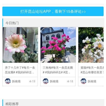
打开昆山论坛APP，看剩下15条评论>>
今日热门
养了十几年了#每天一条
三角梅#每天一条昆友圈
紫薇#每天一条昆友
昆友圈# #我的碎碎念 ..
# #我的碎碎念# #昆 ..
#昆山有哪些美景？# 
拆南墙
19
拆南墙
18
拆南墙
精彩推荐