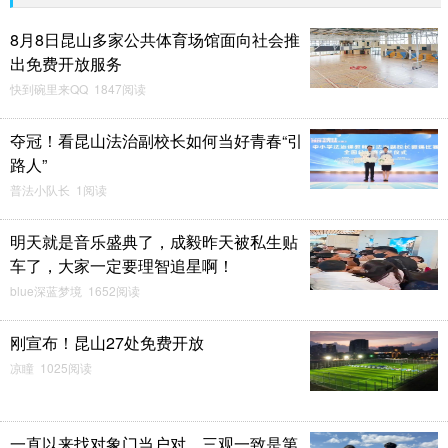
8月8日昆山多家公共体育场馆面向社会推
出免费开放服务
快到碗里来QQ 1847阅读
夺冠！看昆山法治副校长如何当好青春“引
路人”
普法小队长 1阅读
明天就是音乐盛典了，成毅昨天被私生贴
车了，大家一定要理智追星啊！
blue深蓝梦境 1652阅读
刚宣布！昆山27处免费开放
凉瞳 1025阅读
一直以来找对象门当户对，三观一致是第