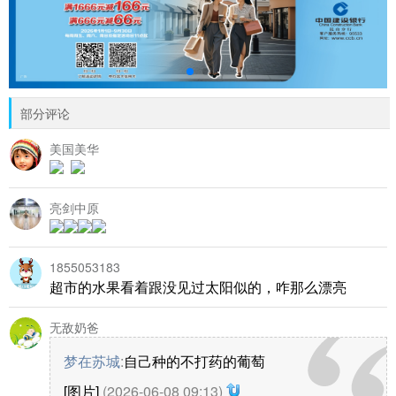
部分评论
美国美华
亮剑中原
1855053183
超市的水果看着跟没见过太阳似的，咋那么漂亮
无敌奶爸
梦在苏城
:
自己种的不打药的葡萄
[图片]
(2026-06-08 09:13)