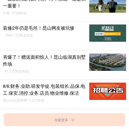
一重要！
竹青 4729阅读
装修2年仍是毛坯！昆山网友被坑惨
1995.7万阅读阅读
夯爆了！赠送面积惊人！昆山临湖真别墅
炸场
41.5万阅读阅读
8/6:财务.业助.研发学徒.包装组长.品保.电
工.保安.消控.业务.店员.物业维修.保洁
昆山论坛招聘网 1.2万阅读
加载更多