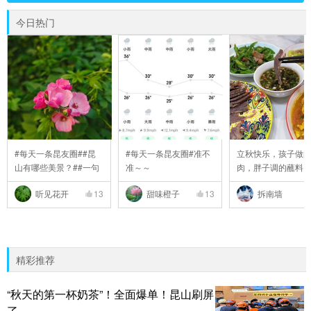
今日热门
#每天一条昆友圈##昆
#每天一条昆友圈#准不
立秋快乐，孩子做
山有哪些美景？##一句
准～～
肉，胖子调的蘸料
..
..
听见花开
13
甜味橙子
13
拆南墙
精彩推荐
“秋天的第一杯奶茶”！全面爆单！昆山刷屏
了