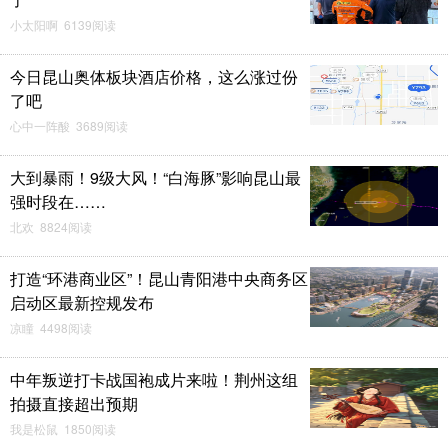
小太阳啊 6139阅读
今日昆山奥体板块酒店价格，这么涨过份
了吧
心中一阵酸 3689阅读
大到暴雨！9级大风！“白海豚”影响昆山最
强时段在……
北欢 8824阅读
打造“环港商业区”！昆山青阳港中央商务区
启动区最新控规发布
凉瞳 4498阅读
中年叛逆打卡战国袍成片来啦！荆州这组
拍摄直接超出预期
我是松鼠 1850阅读