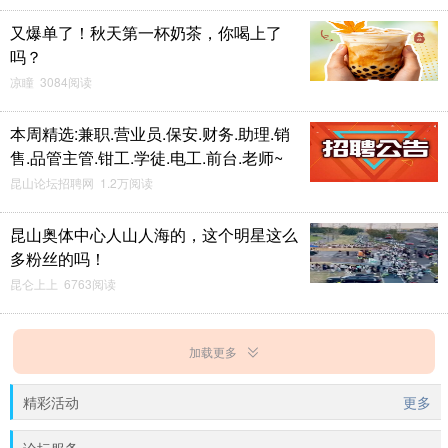
又爆单了！秋天第一杯奶茶，你喝上了
吗？
凉瞳 3084阅读
本周精选:兼职.营业员.保安.财务.助理.销
售.品管主管.钳工.学徒.电工.前台.老师~
昆山论坛招聘网 1.2万阅读
昆山奥体中心人山人海的，这个明星这么
多粉丝的吗！
昆仑上上 6763阅读
加载更多
精彩活动
更多
论坛服务