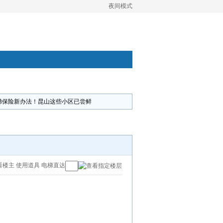
夜间模式
梯保险新办法！昆山这些小区已尝鲜
看楼主
使用道具
电梯直达