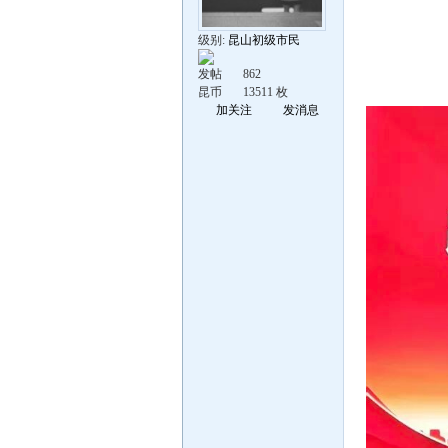
级别:
昆山初级市民
发帖
862
昆币
13511 枚
加关注
发消息