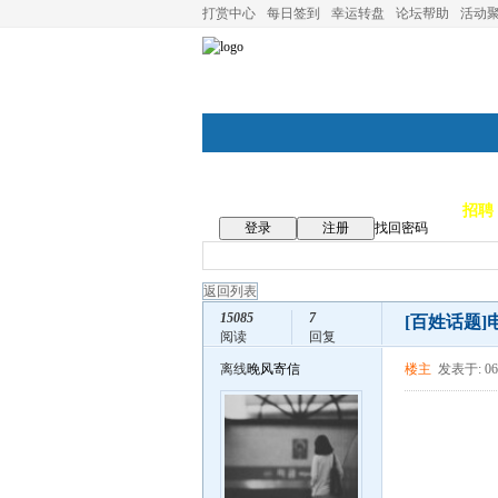
打赏中心
每日签到
幸运转盘
论坛帮助
活动
论坛首页
论坛导航
商家
招聘
登录
注册
找回密码
返回列表
15085
7
[百姓话题]
阅读
回复
离线
晚风寄信
楼主
发表于: 06