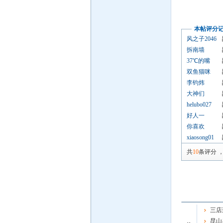
本帖评分
风之子2046
拆南墙
37℃的嘴
双鱼猫咪
李钧炜
大神们
helubo027
好人一
你喜欢
xiaosong01
共
10
条评分
三店
昆山