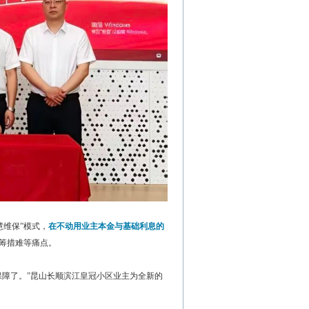
慧维保”模式，
在不动用业主本金与基础利息的
筹措难等痛点。
保障了。”昆山长顺滨江皇冠小区业主为全新的