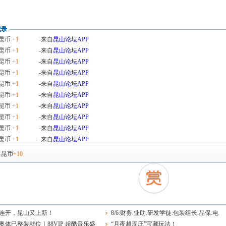
记录
昆币
+1
-来自
昆山论坛APP
昆币
+1
-来自
昆山论坛APP
昆币
+1
-来自
昆山论坛APP
昆币
+1
-来自
昆山论坛APP
昆币
+1
-来自
昆山论坛APP
昆币
+1
-来自
昆山论坛APP
昆币
+1
-来自
昆山论坛APP
昆币
+1
-来自
昆山论坛APP
昆币
+1
-来自
昆山论坛APP
昆币
+1
-来自
昆山论坛APP
，
昆币
+10
连开，昆山又上新！
8/6:财务.业助.研发学徒.包装组长.品保.电
奥体已整装就位｜88VIP 超酷音乐盛
工.保安.消控.业务.店员.物业维修.保洁
“月夜越周庄”宝藏玩法！