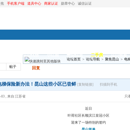
聚焦
手机客户端
道具中心
商家认证
勋章中心
诚信认证
装修
昆山优选
小红娘
分类信息
二手房
昆山视窗
论坛首页
>
论坛导航
>
聚焦昆山
>
电
帖子
发帖
回复
电梯保险新办法！昆山这些小区已尝鲜
[复制链接]
扫描到手机
-03
,
来自:江苏省
只
近日
叶荷社区长顺滨江皇冠小区
迎来了一场特别的签约
昆山首单