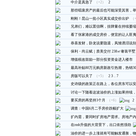
中介是真急了
（+2）
2
那些唱衰房产的最后也可能深受其害，
刚刚！昆山一批小区真实成交价出炉
（
兄弟们，难以置信啊，挂牌量在持续萎
看了张家港的成交房价，便宜的让人匪
恭喜发财，卧龙说要隐退，凤雏洒泪说
保利・尚云赋｜质美交付 238㎡奢装平墅
增值税改鼓励一部分投资资金进入楼市
最高补贴80万元购房新政引热潮，热销3
房版可以关了
（+5）
2
3
..
7
史诗级的政策正在路上，各位房东可以
讨论一下随着这波油价的上涨如果持续
要买房的再坚持3个月
（+6）
2
调查：中国6月二手房价跌幅扩大
扩内需，要同时扩房地产需求。房地产
在rmb升值的大背景下，出口依然强劲
油价的进一步上涨就有可能触发通胀，