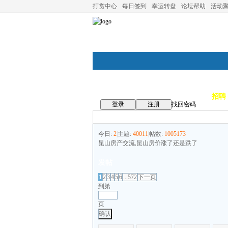
打赏中心
每日签到
幸运转盘
论坛帮助
活动
论坛首页
论坛导航
商家
招聘
登录
注册
找回密码
今日:
2
|
主题:
40011
|
帖数:
1005173
昆山房产交流,昆山房价涨了还是跌了
发帖
1
2
3
4
5
6
...572
下一页
到第
页
确认