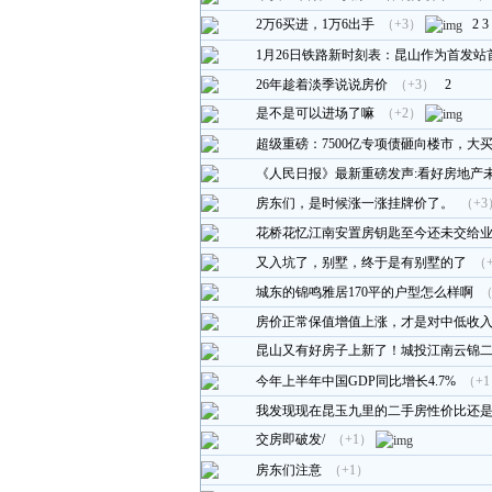
2万6买进，1万6出手
（+3）
2
3
1月26日铁路新时刻表：昆山作为首发
26年趁着淡季说说房价
（+3）
2
是不是可以进场了嘛
（+2）
超级重磅：7500亿专项债砸向楼市，大
《人民日报》最新重磅发声:看好房地产
房东们，是时候涨一涨挂牌价了。
（+3
花桥花忆江南安置房钥匙至今还未交给业
又入坑了，别墅，终于是有别墅的了
（
城东的锦鸣雅居170平的户型怎么样啊
（
房价正常保值增值上涨，才是对中低收
昆山又有好房子上新了！城投江南云锦
今年上半年中国GDP同比增长4.7%
（+
我发现现在昆玉九里的二手房性价比还
交房即破发/
（+1）
房东们注意
（+1）