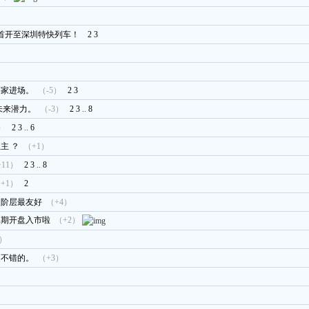
站首开至深圳特快列车！
2
3
买家进场。
（-5）
2
3
未来潜力。
（-3）
2
3
..
8
）
2
3
..
6
主 ？
（+1）
+11）
2
3
..
8
+1）
2
入阶层最友好
（+4）
二期开盘入市啦
（+2）
1）
是不错的。
（+3）