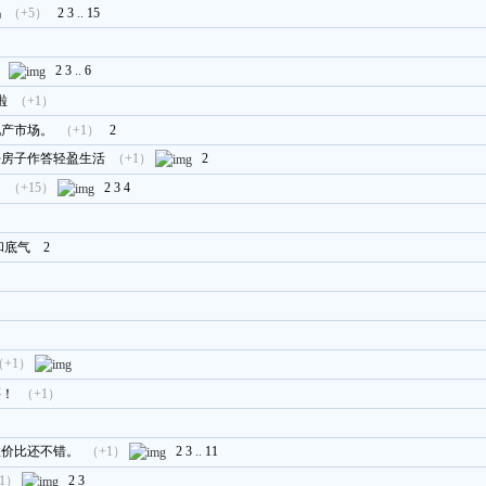
吗
（+5）
2
3
..
15
）
2
3
..
6
啦
（+1）
地产市场。
（+1）
2
好房子作答轻盈生活
（+1）
2
？
（+15）
2
3
4
和底气
2
（+1）
买！
（+1）
性价比还不错。
（+1）
2
3
..
11
1）
2
3