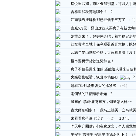
琨悦里2万8，市区叠加别墅，可以入手
吉祥里和秋苑选哪个？
2
江南镜秀挂牌价都已经低于三万了
（-1
直减5万元！昆山这些人买房子有新优惠
划重点来了，好好体会吧：着力稳定房
红盘誉满全城丨保利观盈首开大捷，以
2026年昆山别墅价格，大家看看涨了没
楼市要勇于贷款逆势加仓！
房子不但是用来住的 还能给人带来自信
央媒密集喊话，恢复市场信心
2
趁着789月淡季该买的抓紧买
（+1）
兩個號的IP都顯示未知
2
城东的 绿城·鹿鸣东方，销量怎么样~~
古大师别唱多了，我马上就买，立马就
来看看房价涨了没？
（+2）
2
3
4
5
昨天中介圈估计都在卖这套，个人感觉
平安里 吉祥里 安康里 客观分析下！
（+