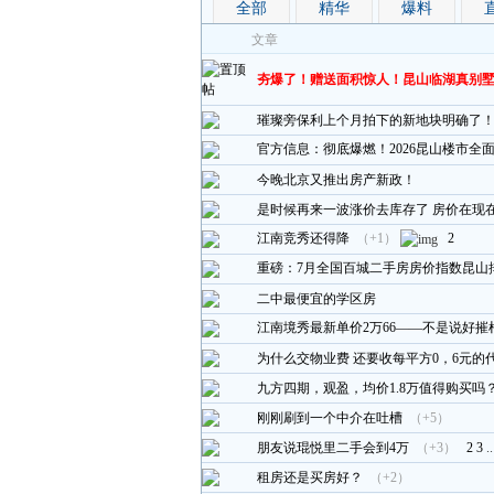
全部
精华
爆料
文章
夯爆了！赠送面积惊人！昆山临湖真别
璀璨旁保利上个月拍下的新地块明确了
官方信息：彻底爆燃！2026昆山楼市全面
今晚北京又推出房产新政！
是时候再来一波涨价去库存了 房价在现
江南竞秀还得降
（+1）
2
重磅：7月全国百城二手房房价指数昆山
二中最便宜的学区房
江南境秀最新单价2万66——不是说好
为什么交物业费 还要收每平方0，6元的
九方四期，观盈，均价1.8万值得购买吗
刚刚刷到一个中介在吐槽
（+5）
朋友说琨悦里二手会到4万
（+3）
2
3
.
租房还是买房好？
（+2）